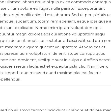
ion ullamco laboris nisi ut aliquip ex ea commodo consequa
esse cillum dolore eu fugiat nulla pariatur. Excepteur sint
ia deserunt mollit anim id est laborum. Sed ut perspiciatis 
loremque laudantium, totam rem aperiam, eaque ipsa quae 
e dicta sunt explicabo. Nemo enim ipsam voluptatem quia
sequuntur magni dolores eos qui ratione voluptatem sequi
ia dolor sit amet, consectetur, adipisci velit, sed quia no
re magnam aliquam quaerat voluptatem. At vero eos et
iis praesentium voluptatum deleniti atque corrupti quos
tate non provident, similique sunt in culpa qui officia deser
quidem rerum facilis est et expedita distinctio. Nam libero
ihil impedit quo minus id quod maxime placeat facere
epellendus.
t, sed do eiusmod tempor incididunt ut labore et dolore ma