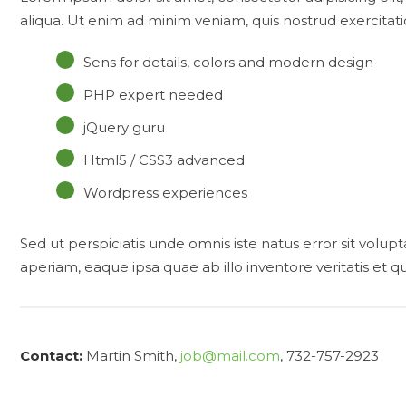
aliqua. Ut enim ad minim veniam, quis nostrud exercitat
Sens for details, colors and modern design
PHP expert needed
jQuery guru
Html5 / CSS3 advanced
Wordpress experiences
Sed ut perspiciatis unde omnis iste natus error sit v
aperiam, eaque ipsa quae ab illo inventore veritatis et q
Contact:
Martin Smith
job@mail.com
732-757-2923