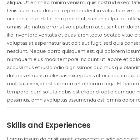
aliqua. Ut enim ad minim veniam, quis nostrud exercitat
Duis aute irure dolor in reprehenderit in voluptate velit 
occaecat cupidatat non proident, sunt in culpa qui offic
omnis iste natus error sit voluptatem accusantium do
illo inventore veritatis et quasi architecto beatae vita
voluptas sit aspernatur aut odit aut fugit, sed quia con
nesciunt. Neque porro quisquam est, qui dolorem ipsum qu
numquam eius modi tempora incidunt ut labore et dolo
accusamus et iusto odio dignissimos ducimus qui blandit
dolores et quas molestias excepturi sint occaecati cupidi
mollitia animi, id est laborum et dolorum fuga. Et harum 
tempore, cum soluta nobis est eligendi optio cumque n
possimus, omnis voluptas assumenda est, omnis dolor r
Skills and Experiences
Lorem ipsum dolor sit amet, consectetur adipisicing eli