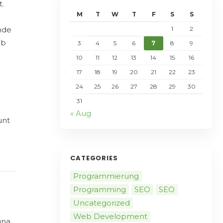
t.
M
T
W
T
F
S
S
unde
1
2
ab
3
4
5
6
7
8
9
10
11
12
13
14
15
16
17
18
19
20
21
22
23
n
24
25
26
27
28
29
30
31
« Aug
unt
CATEGORIES
Programmierung
Programming
SEO
SEO
Uncategorized
Web Development
gna